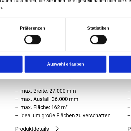
 Daten zusammen, die Sie ihnen bereitgestellt haben oder die s
n.
Präferenzen
Statistiken
Auswahl erlauben
Lamaxa L50 Line / Stern
L
max. Breite: 27.000 mm
max. Ausfall: 36.000 mm
max. Fläche: 162 m²
ideal um große Flächen zu verschatten
Produktdetails
P