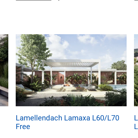
Lamellendach Lamaxa L60/L70
L
Free
L