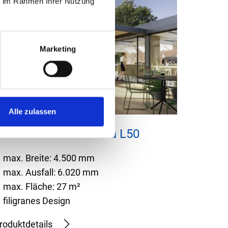
ie im Rahmen Ihrer Nutzung
Marketing
Alle zulassen
amellendach Lamaxa L50
max. Breite: 4.500 mm
max. Ausfall: 6.020 mm
max. Fläche: 27 m²
filigranes Design
roduktdetails