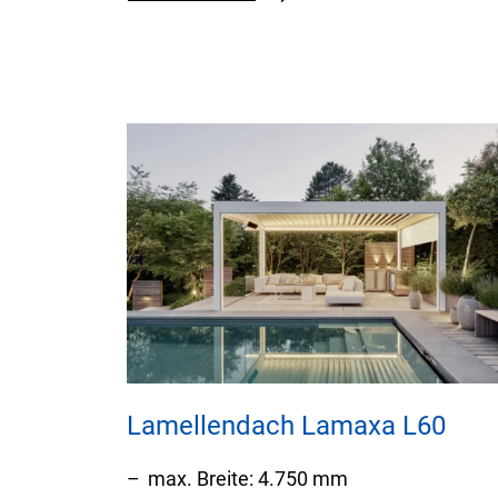
w
a
h
l
Lamellendach Lamaxa L60
max. Breite: 4.750 mm