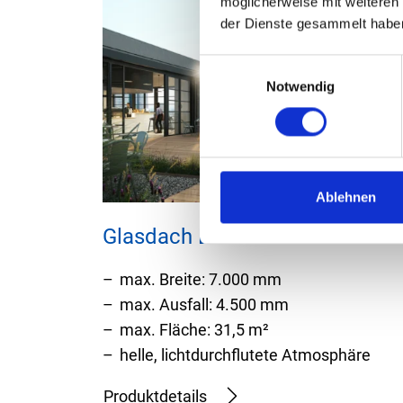
möglicherweise mit weiteren
der Dienste gesammelt habe
E
Notwendig
i
n
w
i
l
l
Ablehnen
i
Glasdach Lamaxa L50 View
g
u
max. Breite: 7.000 mm
n
g
max. Ausfall: 4.500 mm
s
max. Fläche: 31,5 m²
a
helle, lichtdurchflutete Atmosphäre
u
s
Produktdetails