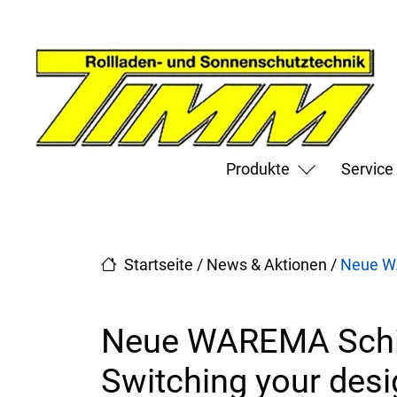
Direkt zur Top-Navigation
Direkt zur Hauptnavigation
Zum Inhalt springen
Direkt zum Footer
Hauptnavigation
Produkte
Service
Startseite
/
News & Aktionen
/
Neue WA
Neue WAREMA Schi
Switching your desi