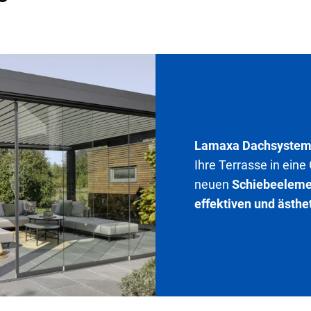
Lamaxa Dachsyste
Ihre Terrasse in ein
neuen
Schiebeeleme
effektiven und ästhe