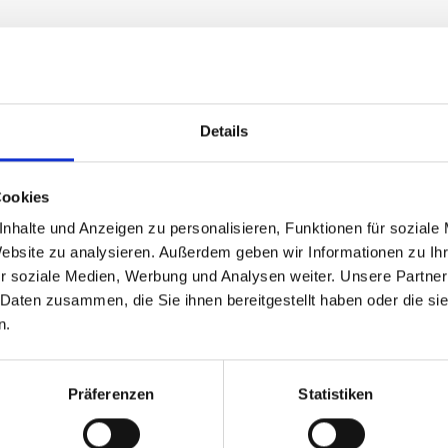
Details
Cookies
nhalte und Anzeigen zu personalisieren, Funktionen für soziale
Website zu analysieren. Außerdem geben wir Informationen zu I
r soziale Medien, Werbung und Analysen weiter. Unsere Partner
G |
www.krick.com
 Daten zusammen, die Sie ihnen bereitgestellt haben oder die s
n.
ite verwendeten Texte, Bilder, Grafiken, Dateien usw. u
tums. Ihre Weitergabe, Veränderung, gewerbliche Nutz
Präferenzen
Statistiken