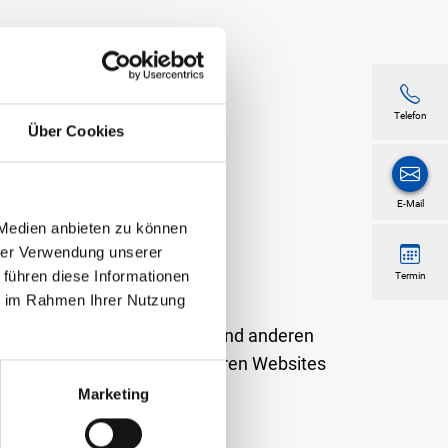
Telefon
Über Cookies
E-Mail
 Medien anbieten zu können
hrer Verwendung unserer
 führen diese Informationen
Termin
ie im Rahmen Ihrer Nutzung
nterliegen dem Urheberrecht und anderen
ung oder Verwendung in anderen Websites
Marketing