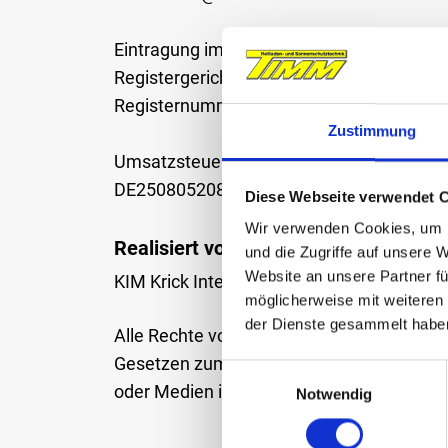
Eintragung im Handelsregister
Registergericht: Amtsgericht Stuttgart
Registernummer: HRB 721231
Zustimmung
Umsatzsteuer-Identifikationsnummer:
DE250805208
Diese Webseite verwendet 
Wir verwenden Cookies, um I
Realisiert von:
und die Zugriffe auf unsere 
Website an unsere Partner fü
KIM Krick Interactive Media GmbH + Co. K
möglicherweise mit weiteren
der Dienste gesammelt habe
Alle Rechte vorbehalten. Die auf der Webs
Gesetzen zum Schutz des geistigen Eigen
E
oder Medien ist nicht gestattet.
Notwendig
i
n
w