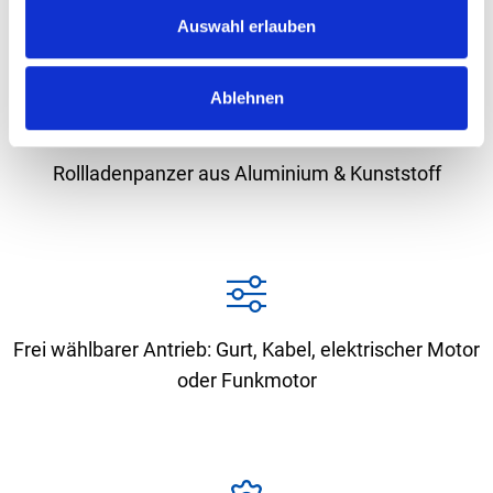
s
Auswahl erlauben
w
a
Ablehnen
h
l
Rollladenpanzer aus Aluminium & Kunststoff
Frei wählbarer Antrieb: Gurt, Kabel, elektrischer Motor
oder Funkmotor