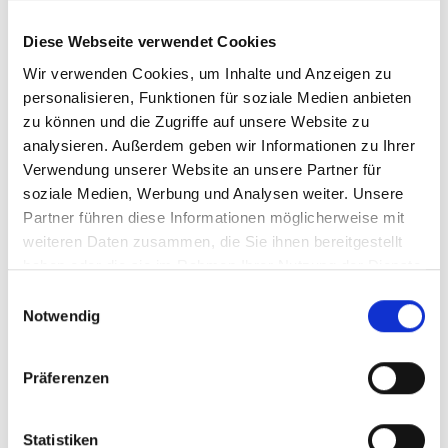
Diese Webseite verwendet Cookies
Wir verwenden Cookies, um Inhalte und Anzeigen zu
personalisieren, Funktionen für soziale Medien anbieten
zu können und die Zugriffe auf unsere Website zu
analysieren. Außerdem geben wir Informationen zu Ihrer
Verwendung unserer Website an unsere Partner für
soziale Medien, Werbung und Analysen weiter. Unsere
Partner führen diese Informationen möglicherweise mit
weiteren Daten zusammen, die Sie ihnen bereitgestellt
haben oder die sie im Rahmen Ihrer Nutzung der Dienste
gesammelt haben.
E
Notwendig
i
n
w
Präferenzen
i
l
l
Statistiken