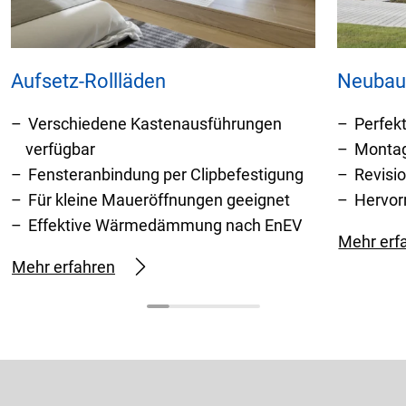
Aufsetz-Rollläden
Neubau-
Verschiedene Kastenausführungen
Perfek
verfügbar
Montag
Fensteranbindung per Clipbefestigung
Revisi
Für kleine Maueröffnungen geeignet
Hervor
Effektive Wärmedämmung nach EnEV
Mehr erf
Mehr erfahren