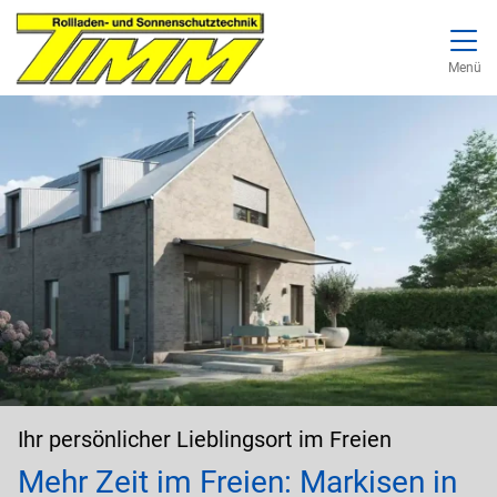
Direkt zur Top-Navigation
Direkt zur Hauptnavigation
Zum Inhalt springen
Direkt zum Footer
Hauptnavigation
Menü
Ihr persönlicher Lieblingsort im Freien
Mehr Zeit im Freien: Markisen in