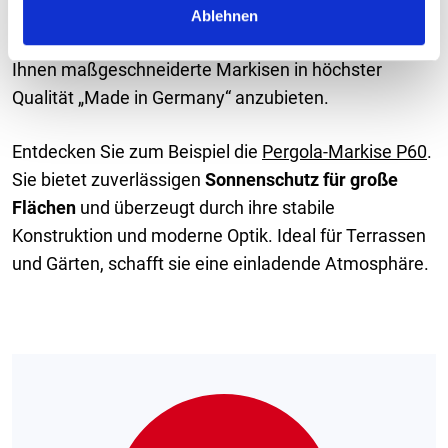
führenden Hersteller
für Sonnenschutzprodukte und
Ablehnen
h
Markisen. Unsere Partnerschaft ermöglicht es uns,
l
Ihnen maßgeschneiderte Markisen in höchster
Qualität „Made in Germany“ anzubieten.
Entdecken Sie zum Beispiel die
Pergola-Markise P60
.
Sie bietet zuverlässigen
Sonnenschutz für große
Flächen
und überzeugt durch ihre stabile
Konstruktion und moderne Optik. Ideal für Terrassen
und Gärten, schafft sie eine einladende Atmosphäre.