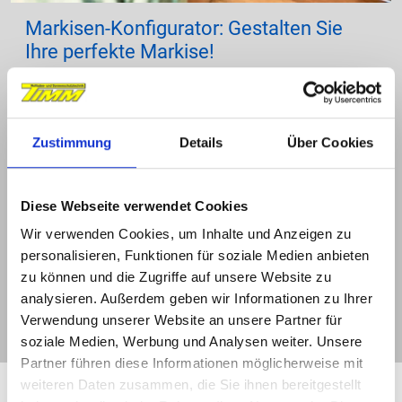
Markisen-Konfigurator: Gestalten Sie
Ihre perfekte Markise!
Passen Sie Ihre Markise mit dem Konfigurator
ganz nach Ihren Wünschen an. Wählen Sie aus
der aktuellen Kollektion von Dessins, Stoffen und
Zustimmung
Details
Über Cookies
Farben sowie optionalen Extras wie
Heizstrahlern, Beleuchtung und Volant-Rollos.
Diese Webseite verwendet Cookies
Sie erhalten sofort Ihr Angebot – starten Sie
Wir verwenden Cookies, um Inhalte und Anzeigen zu
personalisieren, Funktionen für soziale Medien anbieten
jetzt!
zu können und die Zugriffe auf unsere Website zu
analysieren. Außerdem geben wir Informationen zu Ihrer
Verwendung unserer Website an unsere Partner für
Jetzt Markise konfigurieren
soziale Medien, Werbung und Analysen weiter. Unsere
Partner führen diese Informationen möglicherweise mit
weiteren Daten zusammen, die Sie ihnen bereitgestellt