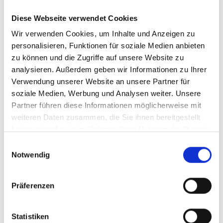
Diese Webseite verwendet Cookies
Wir verwenden Cookies, um Inhalte und Anzeigen zu
personalisieren, Funktionen für soziale Medien anbieten
zu können und die Zugriffe auf unsere Website zu
analysieren. Außerdem geben wir Informationen zu Ihrer
Verwendung unserer Website an unsere Partner für
soziale Medien, Werbung und Analysen weiter. Unsere
Partner führen diese Informationen möglicherweise mit
Allgemein
weiteren Daten zusammen, die Sie ihnen bereitgestellt
haben oder die sie im Rahmen Ihrer Nutzung der Dienste
Die neue WAREMA Terrea K55: Design is
gesammelt haben.
personality.
E
Notwendig
i
Mit der neuen Terrea K55 präsentiert WAREMA
n
w
Design ohne Kompromisse. Die Terrassen-Markise
Präferenzen
i
überzeugt mit ihrer harmonischen Kombination…
l
l
Statistiken
Mehr lesen