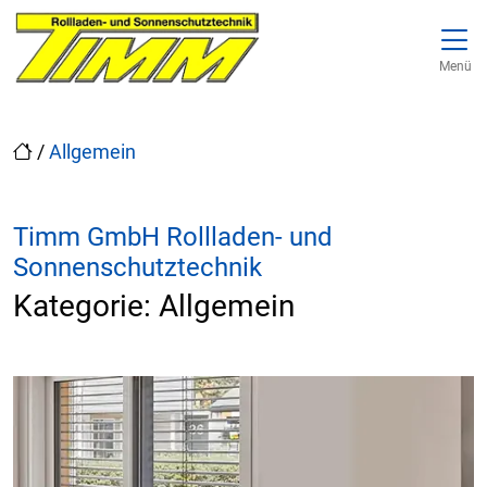
Direkt zur Top-Navigation
Direkt zur Hauptnavigation
Zum Inhalt springen
Direkt zum Footer
Hauptnavigation
Menü
/
Allgemein
Timm GmbH Rollladen- und
Sonnenschutztechnik
Kategorie:
Allgemein