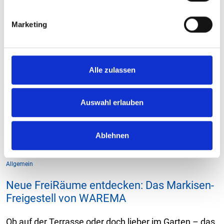
i
g
Marketing
u
n
g
s
Alle zulassen
a
u
s
Auswahl erlauben
w
a
Ablehnen
h
l
Allgemein
Neue FreiRäume entdecken: Das Markisen-
Freigestell von WAREMA
Ob auf der Terrasse oder doch lieber im Garten – das