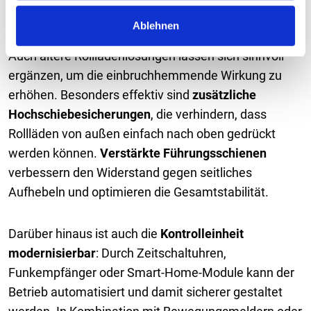
a
Ablehnen
h
l
Auch ältere Rollladenlösungen lassen sich sinnvoll
ergänzen, um die einbruchhemmende Wirkung zu
erhöhen. Besonders effektiv sind
zusätzliche
Hochschiebesicherungen
, die verhindern, dass
Rollläden von außen einfach nach oben gedrückt
werden können.
Verstärkte Führungsschienen
verbessern den Widerstand gegen seitliches
Aufhebeln und optimieren die Gesamtstabilität.
Darüber hinaus ist auch die
Kontrolleinheit
modernisierbar
: Durch Zeitschaltuhren,
Funkempfänger oder Smart-Home-Module kann der
Betrieb automatisiert und damit sicherer gestaltet