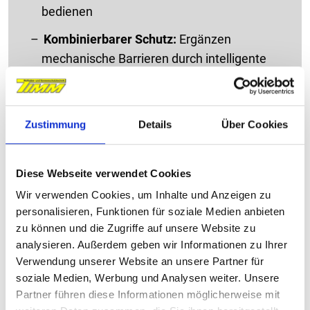
bedienen
Kombinierbarer Schutz:
Ergänzen
mechanische Barrieren durch intelligente
Technik
Mehr Kontrolle:
Bieten
Sicherheitsfunktionen auch bei
Zustimmung
Details
Über Cookies
Abwesenheit oder Urlaub
Diese Webseite verwendet Cookies
Wir verwenden Cookies, um Inhalte und Anzeigen zu
personalisieren, Funktionen für soziale Medien anbieten
Sie interessieren sich für unsere
zu können und die Zugriffe auf unsere Website zu
Rollläden?
analysieren. Außerdem geben wir Informationen zu Ihrer
Verwendung unserer Website an unsere Partner für
Schauen Sie sich doch unsere vielfältigen Lösungen
soziale Medien, Werbung und Analysen weiter. Unsere
an – sicher ist auch das Passende für Sie dabei.
Partner führen diese Informationen möglicherweise mit