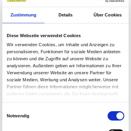
Zustimmung
Details
Über Cookies
Diese Webseite verwendet Cookies
Rollos bieten flexiblen Sichtschutz und
Wir verwenden Cookies, um Inhalte und Anzeigen zu
personalisieren, Funktionen für soziale Medien anbieten
optimale Lichtregulierung für ein
zu können und die Zugriffe auf unsere Website zu
angenehmes Raumklima.
analysieren. Außerdem geben wir Informationen zu Ihrer
Verwendung unserer Website an unsere Partner für
soziale Medien, Werbung und Analysen weiter. Unsere
Partner führen diese Informationen möglicherweise mit
weiteren Daten zusammen, die Sie ihnen bereitgestellt
haben oder die sie im Rahmen Ihrer Nutzung der Dienste
gesammelt haben.
E
Notwendig
i
n
w