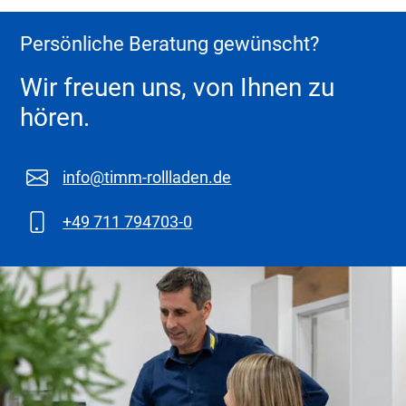
Persönliche Beratung gewünscht?
Wir freuen uns, von Ihnen zu
hören.
info@timm-rollladen.de
+49 711 794703-0