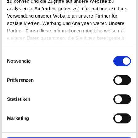
zu können und die Zugriffe auf unsere Website zu
Ein überdachter Raum
analysieren. Außerdem geben wir Informationen zu Ihrer
Verwendung unserer Website an unsere Partner für
Wetterschutz auf der Terrasse
soziale Medien, Werbung und Analysen weiter. Unsere
Partner führen diese Informationen möglicherweise mit
weiteren Daten zusammen, die Sie ihnen bereitgestellt
haben oder die sie im Rahmen Ihrer Nutzung der Dienste
gesammelt haben.
E
Notwendig
i
n
w
Präferenzen
i
l
l
Statistiken
i
g
Marketing
u
n
g