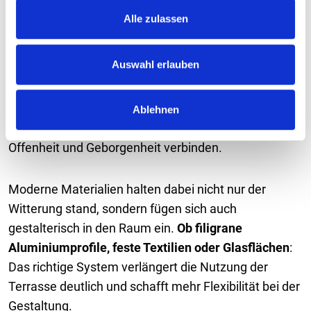
Damit der Außenbereich auch bei leichtem Wind ein
s
Alle zulassen
a
angenehmer Aufenthaltsort bleibt, ist eine gute
u
Abschirmung entscheidend. Konstruktionen wie
s
Auswahl erlauben
Markisen, Pergolen oder Lamellendächer bieten
eine
w
Barriere vor Wind und auskühlender Luft
. In
a
Kombination mit Seitenteilen, textilen Screens oder
Ablehnen
h
Glasschiebetüren entstehen geschützte Bereiche, die
l
Offenheit und Geborgenheit verbinden.
Moderne Materialien halten dabei nicht nur der
Witterung stand, sondern fügen sich auch
gestalterisch in den Raum ein.
Ob filigrane
Aluminiumprofile, feste Textilien oder Glasflächen
:
Das richtige System verlängert die Nutzung der
Terrasse deutlich und schafft mehr Flexibilität bei der
Gestaltung.