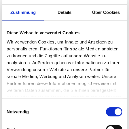
Zustimmung
Details
Über Cookies
Diese Webseite verwendet Cookies
Wir verwenden Cookies, um Inhalte und Anzeigen zu
Smart Home-Technologien vernetzen Ihre
personalisieren, Funktionen für soziale Medien anbieten
Geräte für mehr Komfort, Sicherheit und
zu können und die Zugriffe auf unsere Website zu
Energieeffizienz – alles steuerbar per App
analysieren. Außerdem geben wir Informationen zu Ihrer
oder Sprachbefehl.
Verwendung unserer Website an unsere Partner für
soziale Medien, Werbung und Analysen weiter. Unsere
Partner führen diese Informationen möglicherweise mit
weiteren Daten zusammen, die Sie ihnen bereitgestellt
haben oder die sie im Rahmen Ihrer Nutzung der Dienste
gesammelt haben.
E
Notwendig
i
n
w