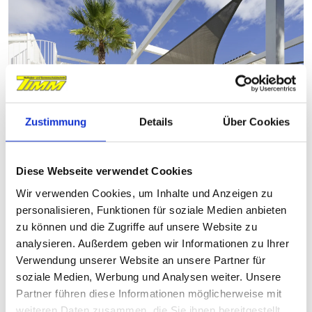
Zustimmung
Details
Über Cookies
Diese Webseite verwendet Cookies
Sonnensegel spenden großflächigen
Wir verwenden Cookies, um Inhalte und Anzeigen zu
Schatten und sorgen für eine luftige,
personalisieren, Funktionen für soziale Medien anbieten
stilvolle Atmosphäre im Freien.
zu können und die Zugriffe auf unsere Website zu
analysieren. Außerdem geben wir Informationen zu Ihrer
Verwendung unserer Website an unsere Partner für
soziale Medien, Werbung und Analysen weiter. Unsere
Partner führen diese Informationen möglicherweise mit
weiteren Daten zusammen, die Sie ihnen bereitgestellt