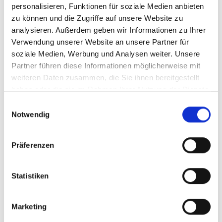
personalisieren, Funktionen für soziale Medien anbieten
zu können und die Zugriffe auf unsere Website zu
analysieren. Außerdem geben wir Informationen zu Ihrer
Verwendung unserer Website an unsere Partner für
Nutzen Sie die Vorteile von einem
soziale Medien, Werbung und Analysen weiter. Unsere
Partner führen diese Informationen möglicherweise mit
Ampelschirm und einem
weiteren Daten zusammen, die Sie ihnen bereitgestellt
Mittelmastschirm in einem.
haben oder die sie im Rahmen Ihrer Nutzung der Dienste
gesammelt haben.
E
Notwendig
i
n
w
Präferenzen
i
l
l
Statistiken
i
g
Marketing
u