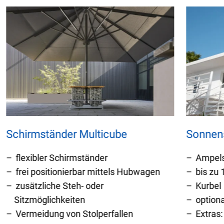
Schirmständer Multicube
Sonnen
flexibler Schirmständer
Ampel
frei positionierbar mittels Hubwagen
bis zu 
zusätzliche Steh- oder
Kurbel
Sitzmöglichkeiten
option
Vermeidung von Stolperfallen
Extras