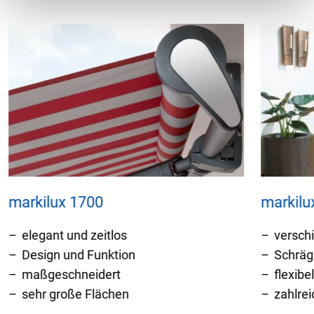
markilux 1700
markilu
elegant und zeitlos
versch
Design und Funktion
Schräg
maßgeschneidert
flexibe
sehr große Flächen
zahlre