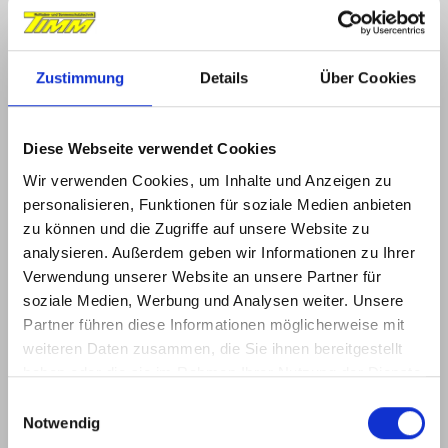
große Auswahl zum Kombinieren für Gestell,
Markisentuch und Sichtblende
Zustimmung
Details
Über Cookies
Gelenkarm
Zwillingskette
Diese Webseite verwendet Cookies
Neigungswinkel
Wir verwenden Cookies, um Inhalte und Anzeigen zu
5° – 55°
personalisieren, Funktionen für soziale Medien anbieten
zu können und die Zugriffe auf unsere Website zu
analysieren. Außerdem geben wir Informationen zu Ihrer
Montage
Verwendung unserer Website an unsere Partner für
Wand, Decke oder Dachsparren,
soziale Medien, Werbung und Analysen weiter. Unsere
Wandanschlussprofil
Partner führen diese Informationen möglicherweise mit
weiteren Daten zusammen, die Sie ihnen bereitgestellt
Zusatzoptionen
haben oder die sie im Rahmen Ihrer Nutzung der Dienste
gesammelt haben.
Volant, LED Beleuchtungsoptionen, Koppelung
E
Notwendig
mehrerer Markisen, Glanzchromelemente
i