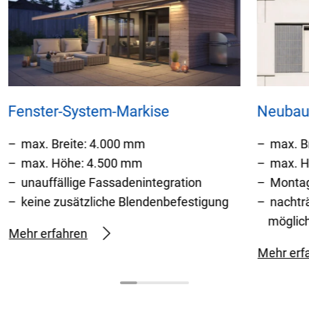
Fenster-System-Markise
Neubau
max. Breite: 4.000 mm
max. B
max. Höhe: 4.500 mm
max. H
unauffällige Fassadenintegration
Montag
keine zusätzliche Blendenbefestigung
nachtr
möglic
Mehr erfahren
Mehr erf