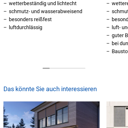
wetterbeständig und lichtecht
wetter
schmutz- und wasserabweisend
schmu
besonders reißfest
besond
luftdurchlässig
luft- u
guter 
bei du
Bausto
Das könnte Sie auch interessieren