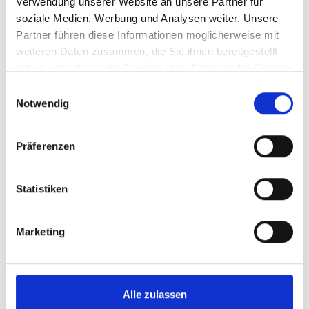
Verwendung unserer Website an unsere Partner für
soziale Medien, Werbung und Analysen weiter. Unsere
Partner führen diese Informationen möglicherweise mit
weiteren Daten zusammen, die Sie ihnen bereitgestellt
haben oder die sie im Rahmen Ihrer Nutzung der Dienste
gesammelt haben.
E
Notwendig
i
n
w
Präferenzen
i
l
l
Statistiken
i
g
Marketing
u
n
g
s
Alle zulassen
a