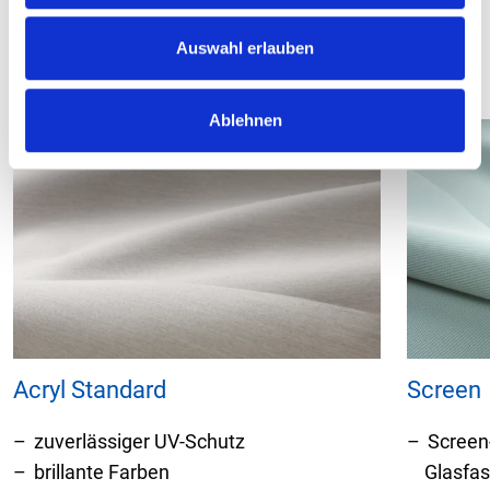
u
s
Auswahl erlauben
Farben und Stoffe
w
a
Ablehnen
h
l
Acryl Standard
Screen
zuverlässiger UV-Schutz
Screen
brillante Farben
Glasfas