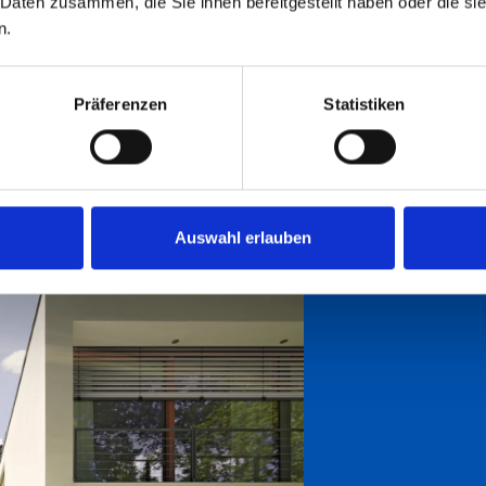
 Daten zusammen, die Sie ihnen bereitgestellt haben oder die s
gpressprofil
n.
ustausch der Fenster, Neubau, Renovierung
Präferenzen
Statistiken
Auswahl erlauben