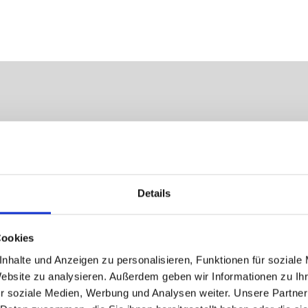
 mm
 mm
Details
kelungslamellen 80 Z mm, Flachlamellen 80 mm, randg
Cookies
nhalte und Anzeigen zu personalisieren, Funktionen für soziale
r, WMS Funkmotor
Website zu analysieren. Außerdem geben wir Informationen zu I
r soziale Medien, Werbung und Analysen weiter. Unsere Partner
ammerprofile aus Kunststoff, optional zusätzliche Fro