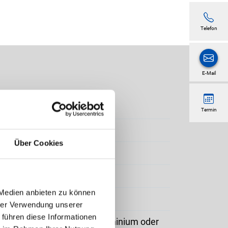
Telefon
E-Mail
Termin
Über Cookies
ebördelte Lamellen 80 S mm
 Medien anbieten zu können
hrer Verwendung unserer
 führen diese Informationen
ntblende aus gekantetem Aluminium oder